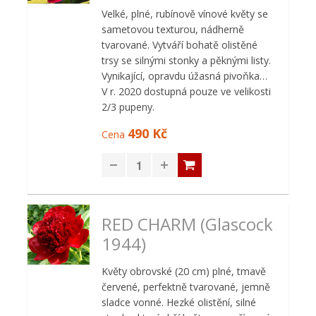
Velké, plné, rubínově vínové květy se
sametovou texturou, nádherně
tvarované. Vytváří bohatě olistěné
trsy se silnými stonky a pěknými listy.
Vynikající, opravdu úžasná pivoňka…
V r. 2020 dostupná pouze ve velikosti
2/3 pupeny.
490 Kč
Cena
RED CHARM (Glascock
1944)
Květy obrovské (20 cm) plné, tmavě
červené, perfektně tvarované, jemně
sladce vonné. Hezké olistění, silné