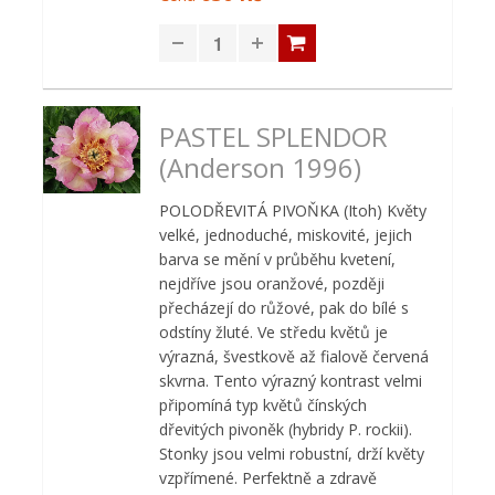
PASTEL SPLENDOR
(Anderson 1996)
POLODŘEVITÁ PIVOŇKA (Itoh) Květy
velké, jednoduché, miskovité, jejich
barva se mění v průběhu kvetení,
nejdříve jsou oranžové, později
přecházejí do růžové, pak do bílé s
odstíny žluté. Ve středu květů je
výrazná, švestkově až fialově červená
skvrna. Tento výrazný kontrast velmi
připomíná typ květů čínských
dřevitých pivoněk (hybridy P. rockii).
Stonky jsou velmi robustní, drží květy
vzpřímené. Perfektně a zdravě