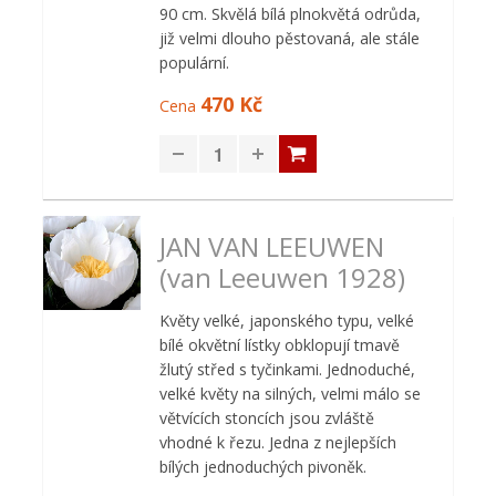
90 cm. Skvělá bílá plnokvětá odrůda,
již velmi dlouho pěstovaná, ale stále
populární.
470 Kč
Cena
JAN VAN LEEUWEN
(van Leeuwen 1928)
Květy velké, japonského typu, velké
bílé okvětní lístky obklopují tmavě
žlutý střed s tyčinkami. Jednoduché,
velké květy na silných, velmi málo se
větvících stoncích jsou zvláště
vhodné k řezu. Jedna z nejlepších
bílých jednoduchých pivoněk.