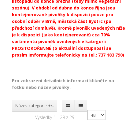
listopadu do konce března (tedy mimo vegetační
sezónu). V období od dubna do konce října jsou
kontejnerované pivoňky k dispozici pouze pro
osobní odběr v Brně, městská část Bystrc (po
předchozí domluvě). Kromě pivoněk uvedených níže
je k dispozici (jako kontejnerované) cca 70%
sortimentu pivoněk uvedených v kategorii
PROSTOKOŘENNÉ (o aktuální dostupnosti se
prosím imformujte telefonicky na tel.: 737 183 790)
Pro zobrazení detailních informací klikněte na
fotku nebo název pivoňky.
Název kategorie +/-
Výsledky 1 - 29 z 29