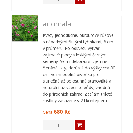
anomala
Květy jednoduché, purpurově růžové
s nápadnými žlutými tyčinkami, 8 cm
v průměru. Po odkvětu vytváří
zajímavé plody s lesklými černými
semeny. Velmi dekorativní, jemně
členěné listy, dorůstá do výšky cca 80
cm. Velmi odolná pivoňka pro
slunečná až polostinná stanoviště a
neutrální až vápenité půdy, vhodná
do přírodních zahrad. Zasílám tříleté
rostliny zasazené v 2 l kontejneru.
680 Kč
Cena