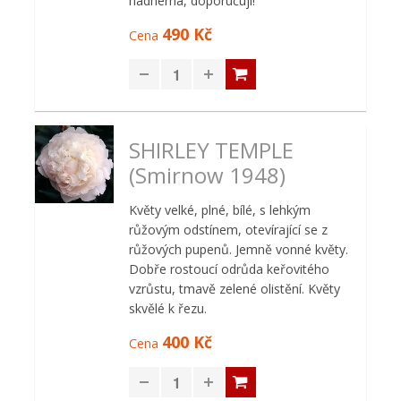
nádherná, doporučuji!
490 Kč
Cena
SHIRLEY TEMPLE
(Smirnow 1948)
Květy velké, plné, bílé, s lehkým
růžovým odstínem, otevírající se z
růžových pupenů. Jemně vonné květy.
Dobře rostoucí odrůda keřovitého
vzrůstu, tmavě zelené olistění. Květy
skvělé k řezu.
400 Kč
Cena