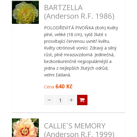
BARTZELLA
(Anderson R.F. 1986)
POLODŘEVITÁ PIVOŇKA (Itoh) Květy
plné, veliké (18 cm), sytě žluté s
prosvítající červenou uvnitř květu.
Květy citrónově vonící. Zdravý a silný
růst, plně mrazuvzdorná. Jedinečná,
bezkonkurenčně nejpopulárnější a
jedna z nejlepších žlutých odrůd,
velmi žádaná.
640 Kč
Cena
CALLIE´S MEMORY
(Anderson R.F. 1999)