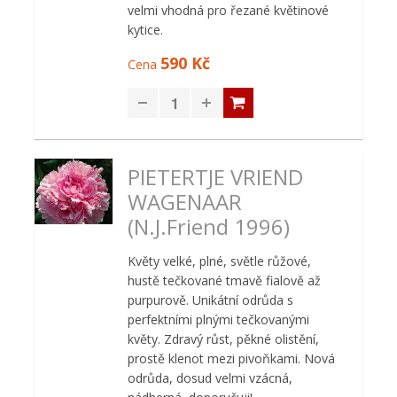
velmi vhodná pro řezané květinové
kytice.
590 Kč
Cena
PIETERTJE VRIEND
WAGENAAR
(N.J.Friend 1996)
Květy velké, plné, světle růžové,
hustě tečkované tmavě fialově až
purpurově. Unikátní odrůda s
perfektními plnými tečkovanými
květy. Zdravý růst, pěkné olistění,
prostě klenot mezi pivoňkami. Nová
odrůda, dosud velmi vzácná,