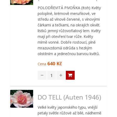
POLODŘEVITÁ PIVOŇKA (Itoh) Květy
poloplné, krémově meruňkové, ve
středu až vínově červené, s vínovými
čárkami a tečkami, na okrajích okvět.
lístků jemný růžovofialový lem. Květy
mají při otevření tvar růže. Květy
mírně vonné. Dobře rostoucí, plně
mrazuvzdorná odrůda s hezkým
olistěním a jedinečnou barvou květů.
640 Kč
Cena
DO TELL (Auten 1946)
Velké květy japonského typu, vnější
petaly světle růžové až bílé, nádherně