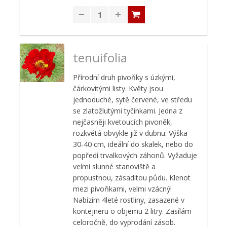
tenuifolia
Přírodní druh pivoňky s úzkými,
čárkovitými listy. Květy jsou
jednoduché, sytě červené, ve středu
se zlatožlutými tyčinkami. Jedna z
nejčasněji kvetoucích pivoněk,
rozkvétá obvykle již v dubnu. Výška
30-40 cm, ideální do skalek, nebo do
popředí trvalkových záhonů. Vyžaduje
velmi slunné stanoviště a
propustnou, zásaditou půdu. Klenot
mezi pivoňkami, velmi vzácný!
Nabízím 4leté rostliny, zasazené v
kontejneru o objemu 2 litry. Zasílám
celoročně, do vyprodání zásob.