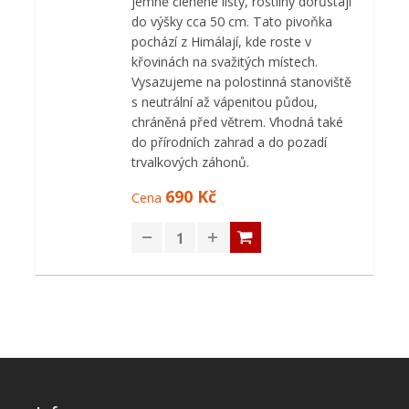
jemně členěné listy, rostliny dorůstají
do výšky cca 50 cm. Tato pivoňka
pochází z Himálají, kde roste v
křovinách na svažitých místech.
Vysazujeme na polostinná stanoviště
s neutrální až vápenitou půdou,
chráněná před větrem. Vhodná také
do přírodních zahrad a do pozadí
trvalkových záhonů.
690 Kč
Cena