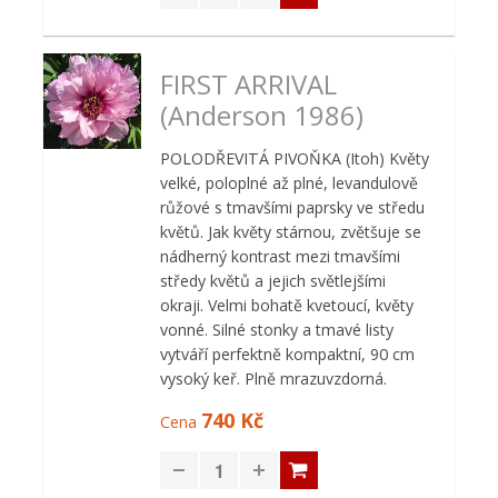
FIRST ARRIVAL
(Anderson 1986)
POLODŘEVITÁ PIVOŇKA (Itoh) Květy
velké, poloplné až plné, levandulově
růžové s tmavšími paprsky ve středu
květů. Jak květy stárnou, zvětšuje se
nádherný kontrast mezi tmavšími
středy květů a jejich světlejšími
okraji. Velmi bohatě kvetoucí, květy
vonné. Silné stonky a tmavé listy
vytváří perfektně kompaktní, 90 cm
vysoký keř. Plně mrazuvzdorná.
740 Kč
Cena