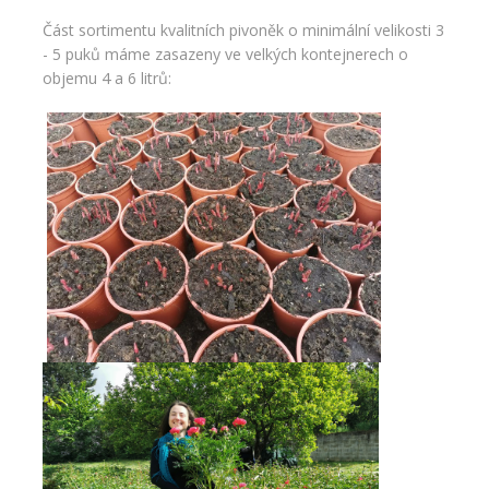
Část sortimentu kvalitních pivoněk o minimální velikosti 3
- 5 puků máme zasazeny ve velkých kontejnerech o
objemu 4 a 6 litrů: