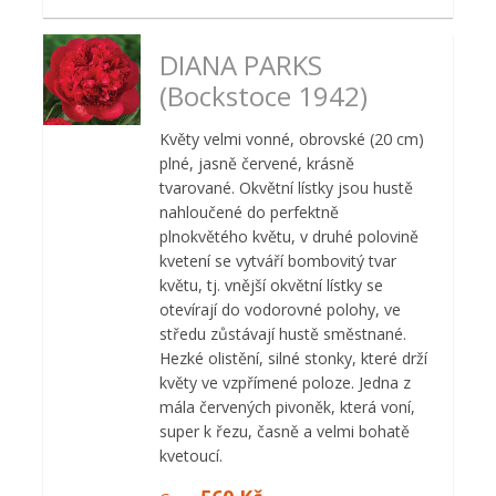
DIANA PARKS
(Bockstoce 1942)
Květy velmi vonné, obrovské (20 cm)
plné, jasně červené, krásně
tvarované. Okvětní lístky jsou hustě
nahloučené do perfektně
plnokvětého květu, v druhé polovině
kvetení se vytváří bombovitý tvar
květu, tj. vnější okvětní lístky se
otevírají do vodorovné polohy, ve
středu zůstávají hustě směstnané.
Hezké olistění, silné stonky, které drží
květy ve vzpřímené poloze. Jedna z
mála červených pivoněk, která voní,
super k řezu, časně a velmi bohatě
kvetoucí.