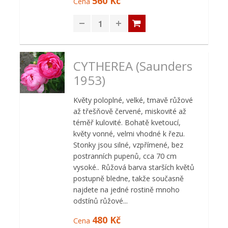
560 Kč
Cena
CYTHEREA (Saunders
1953)
Květy poloplné, velké, tmavě růžové
až třešňově červené, miskovité až
téměř kulovité. Bohatě kvetoucí,
květy vonné, velmi vhodné k řezu.
Stonky jsou silné, vzpřímené, bez
postranních pupenů, cca 70 cm
vysoké.. Růžová barva starších květů
postupně bledne, takže současně
najdete na jedné rostině mnoho
odstínů růžové...
480 Kč
Cena