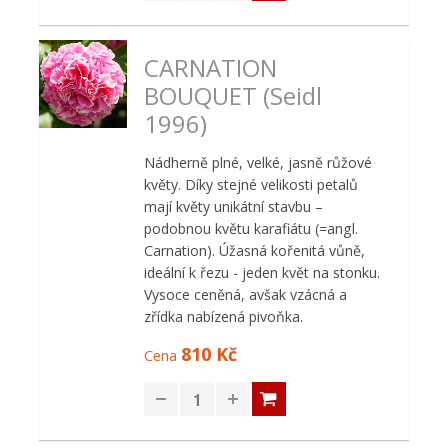
CARNATION
BOUQUET (Seidl
1996)
Nádherně plné, velké, jasně růžové
květy. Díky stejné velikosti petalů
mají květy unikátní stavbu –
podobnou květu karafiátu (=angl.
Carnation). Úžasná kořenitá vůně,
ideální k řezu - jeden květ na stonku.
Vysoce ceněná, avšak vzácná a
zřídka nabízená pivoňka.
810 Kč
Cena