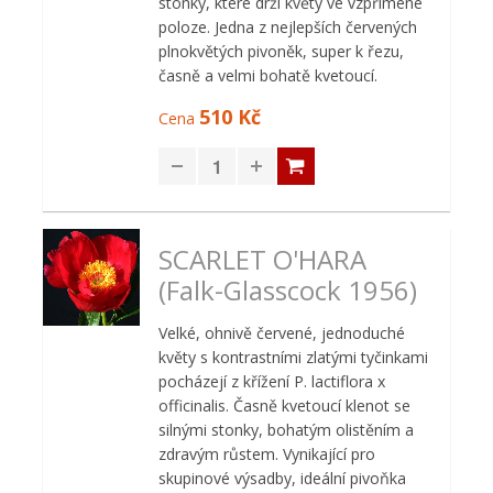
stonky, které drží květy ve vzpřímené
poloze. Jedna z nejlepších červených
plnokvětých pivoněk, super k řezu,
časně a velmi bohatě kvetoucí.
510 Kč
Cena
SCARLET O'HARA
(Falk-Glasscock 1956)
Velké, ohnivě červené, jednoduché
květy s kontrastními zlatými tyčinkami
pocházejí z křížení P. lactiflora x
officinalis. Časně kvetoucí klenot se
silnými stonky, bohatým olistěním a
zdravým růstem. Vynikající pro
skupinové výsadby, ideální pivoňka