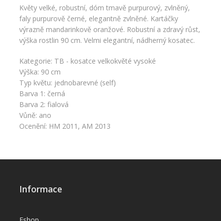
Květy velké, robustní, dóm tmavě purpurový, zvlněný,
faly purpurově černé, elegantně zvlněné. Kartáčky
výrazně mandarinkově oranžové. Robustní a zdravý růst,
výška rostlin 90 cm. Velmi elegantní, nádherný kosatec.
Kategorie: TB - kosatce velkokvěté vysoké
Výška: 90 cm
Typ květu: jednobarevné (self)
Barva 1: černá
Barva 2: fialová
Vůně: ano
Ocenění: HM 2011, AM 2013
Informace
Eshop