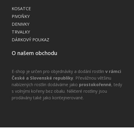
KOSATCE
PIVOŇKY
DENIVKY
TRVALKY
DÁRKOVÝ POUKAZ
O našem obchodu
E-shop je určen pro objednávky a dodání rostlin
v rámci
České a Slovenské republiky
. Převážnou většinu
nabízených rostlin dodáváme jako
prostokořenné
, tedy
s volnými kořeny bez obalu. Některé rostliny jsou
prodávány také jako kontejnerované.