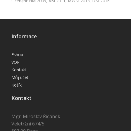
Ocenění: HM 2009, AM 2011, MWM 2013, DM 2016
Informace
Eshop
VOP
Kontakt
Můj účet
Košík
Kontakt
Mgr. Miroslav Řičánek
Veletržní 674/5
603 00 Brno