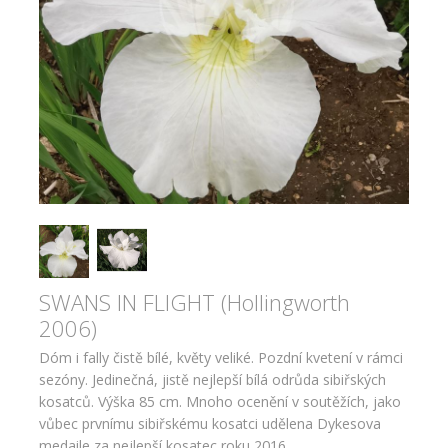
SWANS IN FLIGHT (Hollingworth
2006)
Dóm i fally čistě bílé, květy veliké. Pozdní kvetení v rámci
sezóny. Jedinečná, jistě nejlepší bílá odrůda sibiřských
kosatců. Výška 85 cm. Mnoho ocenění v soutěžích, jako
vůbec prvnímu sibiřskému kosatci udělena Dykesova
medaile za nejlepší kosatec roku 2016...