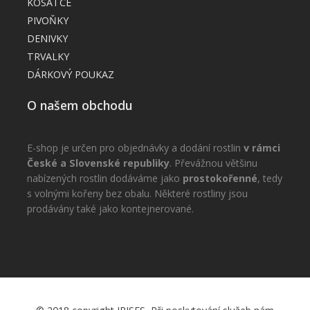
KOSATCE
PIVOŇKY
DENIVKY
TRVALKY
DÁRKOVÝ POUKAZ
O našem obchodu
E-shop je určen pro objednávky a dodání rostlin
v rámci
České a Slovenské republiky
. Převážnou většinu
nabízených rostlin dodáváme jako
prostokořenné
, tedy
s volnými kořeny bez obalu. Některé rostliny jsou
prodávány také jako kontejnerované.