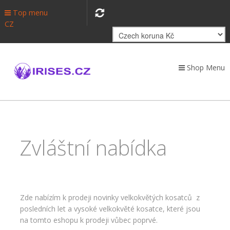
Top menu
CZ
Shop Menu
Zvláštní nabídka
Zde nabízím k prodeji novinky velkokvětých kosatců z
posledních let a vysoké velkokvěté kosatce, které jsou
na tomto eshopu k prodeji vůbec poprvé.