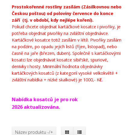
Prostokořenné rostliny zasílám (Zásilkovnou nebo
Českou poštou) od poloviny července do konce
září (tj. v období, kdy nejlépe koření).
Pokud chcete objednat kartáčkové kosatce i pivoňky, je
potřeba objednat pivoňky na zvláštní objednávce.
Kartáčkové kosatce totiž zasílám v létě. Pivoňky zasílám
na podzim, po opadu jejich listů (říjen, listopad), nebo
časně na jaře (březen, duben). Společně s kartáčkovými
kosatci lze objednávat kosatce sibiřské, spuriové,
denivky i hosty.
Minimální hodnota objednávky
kartáčkových kosatců (z kategorií vysoké velkokvěté +
zvláštní nabídka + nízké skalkové) je 1000,- K
č
.
Nabídka kosatců je pro rok
202
6
aktualizována
.
Název produktu -/+